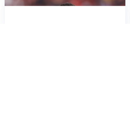
AFFARE IN CHIUSURA
Barcellona, colpo Rodri: battuto il Real Madrid
MOTIVATO
Douglas Luiz dice no all’Everton e punta sulla
Juventus
RIENTRO A RILENTO
Alcaraz, US Open lontano: la corsa contro il tempo
continua