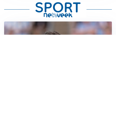
IL NOME NUOVO
Napoli, Musso resta un’opzione per la porta
TITOLARE IN CAMPIONATO
Inter, tocca a Pio Esposito: Chivu gli affida l’attacco