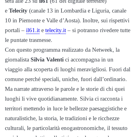
sera alle 23 su
il61
(61 del digitale terrestre)
e
Telecity
(canale 13 in Lombardia e Liguria, canale
10 in Piemonte e Valle d’Aosta)
. Inoltre, sui rispettivi
portali –
il61.it
e
telecity.it
– si potranno rivedere tutte
le puntate trasmesse.
Con questo programma realizzato da Netweek, l
a
giornalista
Silvia Valenti
ci accompagna in un
viaggio alla scoperta di luoghi meravigliosi. Fuori dal
comune perché speciali, uniche, fuori dall’ordinario.
Ma narrate attraverso le parole e le storie di chi quei
luoghi li vive quotidianamente. Silvia ci racconta i
territori mettendo in luce le bellezze paesaggistiche e
naturalistiche, la storia, le tradizioni e le ricchezze
culturali, le particolarità enogastronomiche, il tessuto