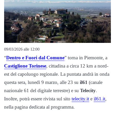
09/03/2026 alle 12:00
“
Dentro e Fuori dal Comune
” torna in Piemonte, a
Castiglione Torinese
, cittadina a circa 12 km a nord-
est del capoluogo regionale. La puntata andrà in onda
questa sera, lunedì 9 marzo, alle 23 su
il61
(canale
nazionale 61 del digitale terrestre) e su
Telecity
.
Inoltre, potrà essere rivista sul sito
telecity.it
e
il61.it
,
nella pagina dedicata al programma.