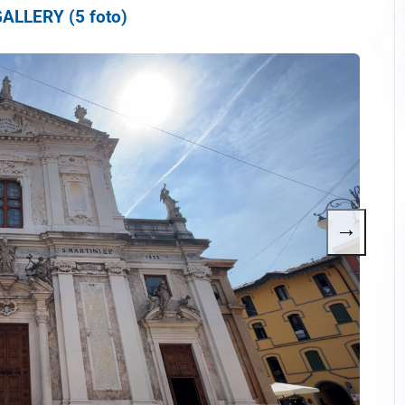
ALLERY (5 foto)
→