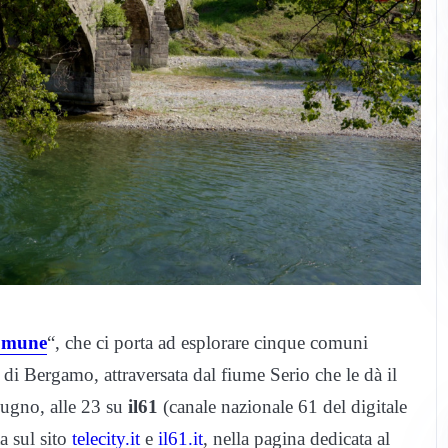
Comune
“, che ci porta ad esplorare cinque comuni
a di Bergamo, attraversata dal fiume Serio che le dà il
iugno, alle 23 su
il61
(canale nazionale 61 del digitale
ta sul sito
telecity.it
e
il61.it
, nella pagina dedicata al