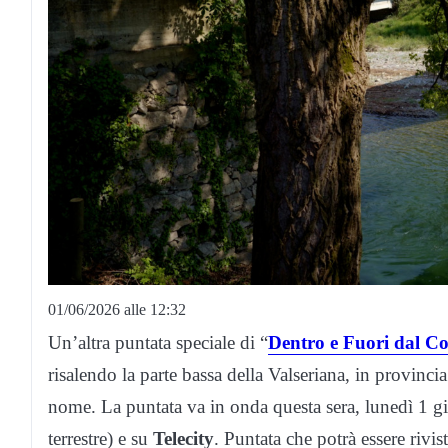
01/06/2026 alle 12:32
Un’altra puntata speciale di “
Dentro e Fuori dal 
risalendo la parte bassa della Valseriana, in provinci
nome. La puntata va in onda questa sera, lunedì 1 g
terrestre) e su
Telecity
. Puntata che potrà essere rivis