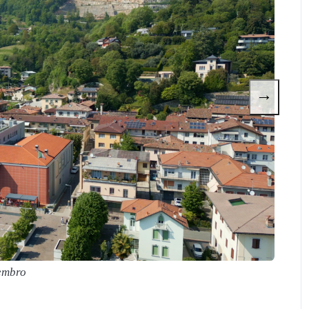
→
embro