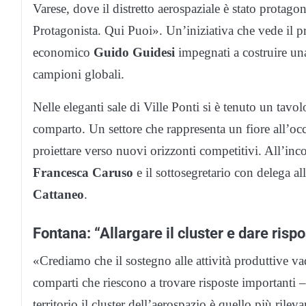
Varese, dove il distretto aerospaziale è stato protag
Protagonista. Qui Puoi». Un’iniziativa che vede il p
economico
Guido Guidesi
impegnati a costruire una 
campioni globali.
Nelle eleganti sale di Ville Ponti si è tenuto un tavol
comparto. Un settore che rappresenta un fiore all’oc
proiettare verso nuovi orizzonti competitivi. All’inc
Francesca Caruso
e il sottosegretario con delega a
Cattaneo
.
Fontana: “Allargare il cluster e dare rispos
«Crediamo che il sostegno alle attività produttive vad
comparti che riescono a trovare risposte importanti –
territorio il cluster dell’aerospazio è quello più rile