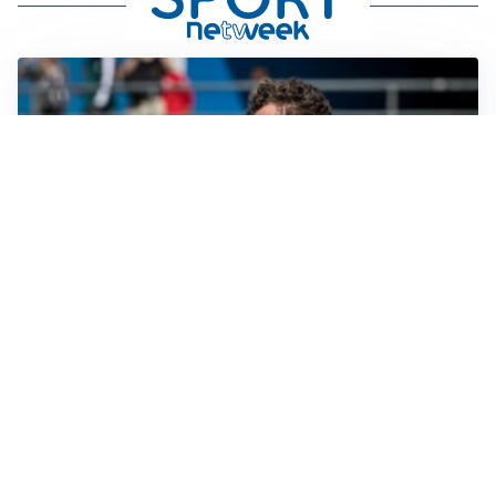
CALCIOMERCATO
Cagliari, il caso Esposito continua. Intanto arriva
Maldini
CALCIOMERCATO