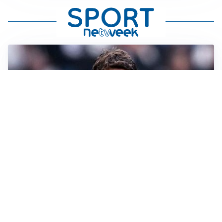
LA SVOLTA
Il Besiktas conferma: “Stiamo lavorando e parlando
con Vlahovic”