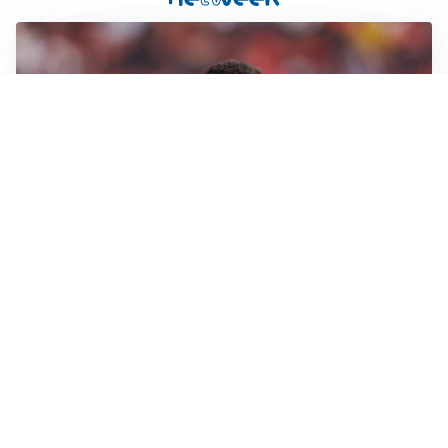
AFFARE IN CHIUSURA
Barcellona, colpo Rodri: battuto il Real Madrid
MOTIVATO
Douglas Luiz dice no all’Everton e punta sulla
Juventus
RIENTRO A RILENTO