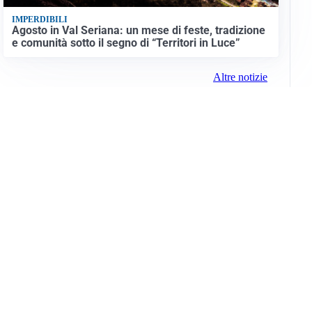
IMPERDIBILI
Agosto in Val Seriana: un mese di feste, tradizione
e comunità sotto il segno di “Territori in Luce”
Altre notizie
Info e note legali
Gruppo Netweek
Siti del gruppo
Messaggi elettorali
Privacy Policy
Cookie Policy