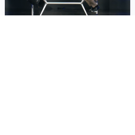
TELEVISIONE
Medici e Medicina, diabete di tipo 1: trapianti, terapie
cellulari e salute mentale
Altri video
IDEE E CONSIGLI