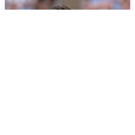
IL NOME NUOVO
Napoli, Musso resta un’opzione per la porta
TITOLARE IN CAMPIONATO
Inter, tocca a Pio Esposito: Chivu gli affida l’attacco
LE PAROLE
Spalletti prepara la Juve: “Con l’Inter servirà essere
squadra”