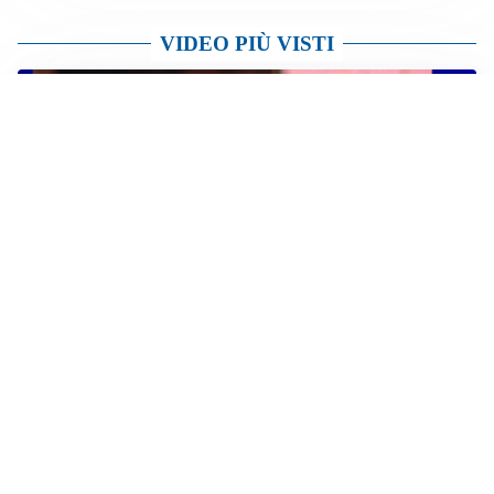
VIDEO PIÙ VISTI
TELEVISIONE
Medici e Medicina, diabete di tipo 1: trapianti, terapie
cellulari e salute mentale
DA REGIONE
Il Consiglio regionale approva il bilancio 26-28: più