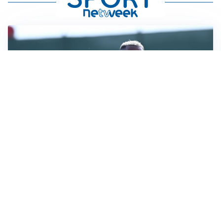
LA VOCE
Napoli, spunta Gabriel Jesus: tutto dipende da Lukaku
LA NUOVA ITALIA
Italia, ufficiale lo staff di Mancini: c’è anche Bonucci