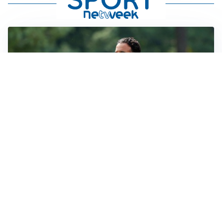
LE PAROLE
Milan, Amorim: “Sapevamo delle difficoltà, faremo
delle scelte”
LE PAROLE
Juventus, Spalletti soddisfatto: “I nuovi? Li ho visti
molto bene”