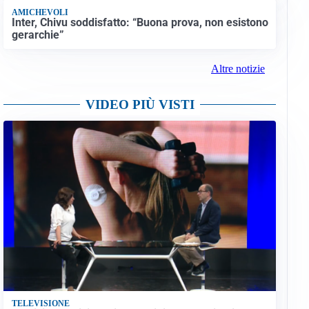
AMICHEVOLI
Inter, Chivu soddisfatto: “Buona prova, non esistono
gerarchie”
Altre notizie
VIDEO PIÙ VISTI
TELEVISIONE