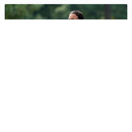
LE PAROLE
Milan, Amorim: “Sapevamo delle difficoltà, faremo
delle scelte”
LE PAROLE
Juventus, Spalletti soddisfatto: “I nuovi? Li ho visti
molto bene”