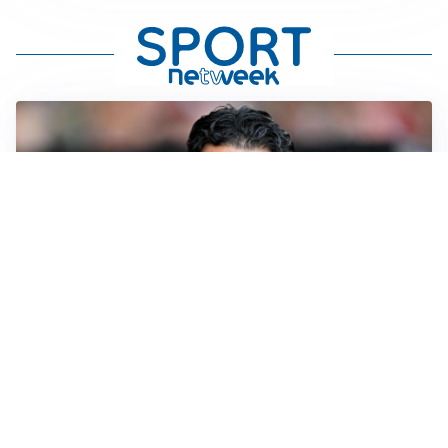
AMICHEVOLI
Il Milan crolla contro il Chelsea: 3-0 e prima sconfitta
per Amorim