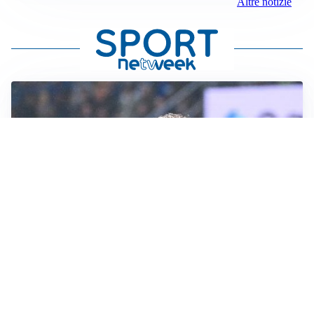
Altre notizie
L'INTRIGO
Frattesi-Juve, il mercato resta un gioco di incastri