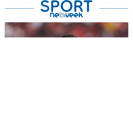
AFFARE IN CHIUSURA
Barcellona, colpo Rodri: battuto il Real Madrid
MOTIVATO
Douglas Luiz dice no all’Everton e punta sulla
Juventus