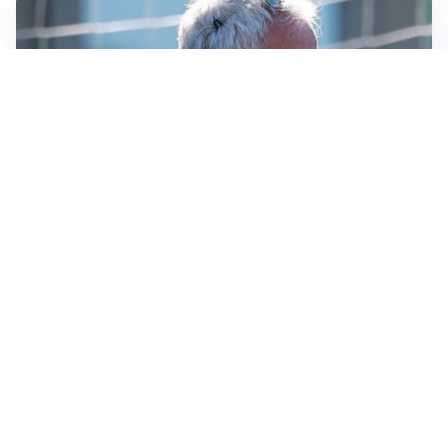
LA NOVITÀ
Le regole di Mourinho al Real
MERCATO JUVE
La Juventus vuole Suzuki, ma il Psg è avanti
CALCIOMERCATO
Inter, Frattesi blocca il mercato nerazzurro: la
situazione