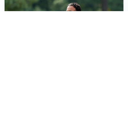
LE PAROLE
Milan, Amorim: “Sapevamo delle difficoltà, faremo
delle scelte”
LE PAROLE
Juventus, Spalletti soddisfatto: “I nuovi? Li ho visti
molto bene”
AMICHEVOLI
Il Milan crolla contro il Chelsea: 3-0 e prima sconfitta